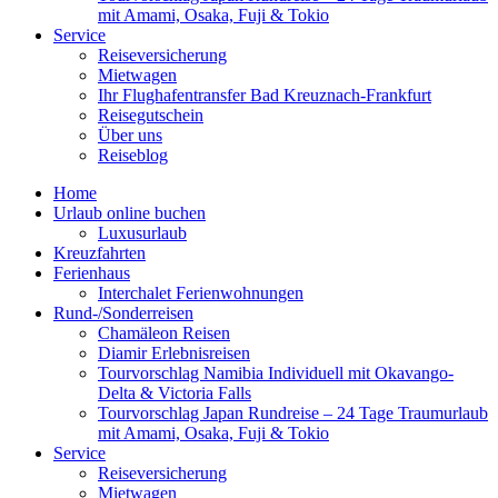
mit Amami, Osaka, Fuji & Tokio
Service
Reiseversicherung
Mietwagen
Ihr Flughafentransfer Bad Kreuznach-Frankfurt
Reisegutschein
Über uns
Reiseblog
Home
Urlaub online buchen
Luxusurlaub
Kreuzfahrten
Ferienhaus
Interchalet Ferienwohnungen
Rund-/Sonderreisen
Chamäleon Reisen
Diamir Erlebnisreisen
Tourvorschlag Namibia Individuell mit Okavango-
Delta & Victoria Falls
Tourvorschlag Japan Rundreise – 24 Tage Traumurlaub
mit Amami, Osaka, Fuji & Tokio
Service
Reiseversicherung
Mietwagen