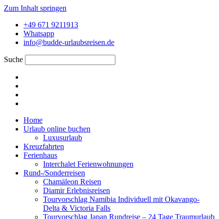
Zum Inhalt springen
+49 671 9211913
Whatsapp
info@budde-urlaubsreisen.de
Suche
Home
Urlaub online buchen
Luxusurlaub
Kreuzfahrten
Ferienhaus
Interchalet Ferienwohnungen
Rund-/Sonderreisen
Chamäleon Reisen
Diamir Erlebnisreisen
Tourvorschlag Namibia Individuell mit Okavango-
Delta & Victoria Falls
Tourvorschlag Japan Rundreise – 24 Tage Traumurlaub