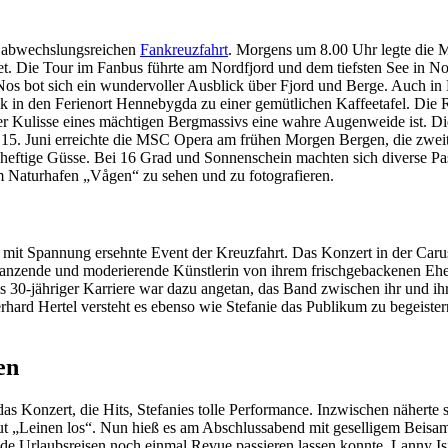
er abwechslungsreichen
Fankreuzfahrt
. Morgens um 8.00 Uhr legte die M
t. Die Tour im Fanbus führte am Nordfjord und dem tiefsten See in No
Nos bot sich ein wundervoller Ausblick über Fjord und Berge. Auch in
 in den Ferienort Hennebygda zu einer gemütlichen Kaffeetafel. Die R
der Kulisse eines mächtigen Bergmassivs eine wahre Augenweide ist. Di
5. Juni erreichte die MSC Opera am frühen Morgen Bergen, die zweit
er heftige Güsse. Bei 16 Grad und Sonnenschein machten sich diverse P
m Naturhafen „Vågen“ zu sehen und zu fotografieren.
 mit Spannung ersehnte Event der Kreuzfahrt. Das Konzert in der Caru
 tanzende und moderierende Künstlerin von ihrem frischgebackenen E
s 30-jähriger Karriere war dazu angetan, das Band zwischen ihr und ihr
erhard Hertel versteht es ebenso wie Stefanie das Publikum zu begeiste
en
das Konzert, die Hits, Stefanies tolle Performance. Inzwischen nähe
t „Leinen los“. Nun hieß es am Abschlussabend mit geselligem Beisa
de Urlaubsreisen noch einmal Revue passieren lassen konnte. Lanny Is