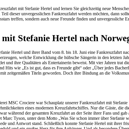
t mit Stefanie Hertel nach Norwe
fanie Hertel und ihrer Band vom 8. bis 18. Juni eine Fankreuzfahrt n
rzeugen, welche Entwicklung die hübsche Sängerin in den letzten Jahr
t und ihre Qualitäten als Entertainerin beweist. Mit vier Jahren trat die
 Hits wie „Es ist gut, dass es Freunde gibt“ oder „Über jedes Bacherl
in mit zeitgemäßen Titeln geworden. Doch ihre Bindung an die Volksmusi
erei MSC Crociere war Schauplatz unserer Fankreuzfahrt mit Stefanie H
nehmlichkeiten eines modernen Kreuzfahrtschiffes. Nur die Gäste, die d
 war während der gesamten Kreuzfahrt an der Seite ihrer Fans und gab 
ret Marc Tyson, unter dem Motto „Was Sie schon immer über Stefanie w
e und Antwort stand. Schließlich konnte Stefanie Hertel mit ihrer fr
duld und ein großes Herz für ihre Anhänger. Und als besondere Überr