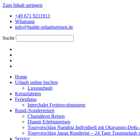
Zum Inhalt springen
+49 671 9211913
Whatsapp
info@budde-urlaubsreisen.de
Suche
Home
Urlaub online buchen
Luxusurlaub
Kreuzfahrten
Ferienhaus
Interchalet Ferienwohnungen
Rund-/Sonderreisen
Chamäleon Reisen
Diamir Erlebnisreisen
Tourvorschlag Namibia Individuell mit Okavango-Delta &
Tourvorschlag Japan Rundreise – 24 Tage Traumurlaub 
Service