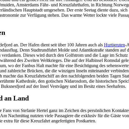
Jmuiden, Amsterdams Fähr- und Kreuzfahrthafen, in Richtung Norwege
rländischen Hauptstadt umgesehen. Der erste Seetag diente dazu, sich a
 Gastronomie zur Verfügung stehen. Das warme Wetter lockte viele Pas
en
jord an. Der Hafen dient seit über 100 Jahren auch als
Hurtigruten
-A
andausflug. Denn Stadtrundfahrt Molde und Atlantikstraße standen au
u verdanken. Dieses wird durch den Golfstrom und die Lage im Schutz
hrend des Zweiten Weltkrieges. Die auf der Halbinsel Romsdal gelege
um, wo der Fanbus Halt machte für eine Besichtigung des sehenswerten 
nd zahlreiche Brücken, die die winzigen Inseln miteinander verbinde
 machte das Kreuzfahrtschiff an den nachfolgenden beiden Tagen Stat
berühmte Kathedrale, den gotischen Nidarosdom, die historischen Speic
Buksnesfjord auf der Insel Vestvågøy und im Besitz eines Seehafens.
d an Land
die Fans von Stefanie Hertel ganz im Zeichen des persönlichen Kontakt
zog. Am Nachmittag nutzten viele Passagiere die exklusiv für die Gäste 
extra für diese Kreuzfahrt angefertigten Postkarten.