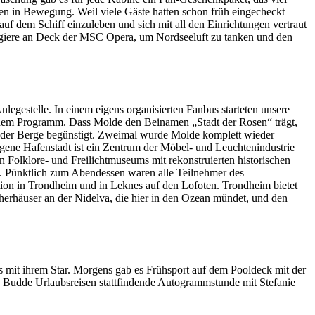
n in Bewegung. Weil viele Gäste hatten schon früh eingecheckt
uf dem Schiff einzuleben und sich mit all den Einrichtungen vertraut
sagiere an Deck der MSC Opera, um Nordseeluft zu tanken und den
nlegestelle. In einem eigens organisierten Fanbus starteten unsere
f dem Programm. Dass Molde den Beinamen „Stadt der Rosen“ trägt,
 der Berge begünstigt. Zweimal wurde Molde komplett wieder
ne Hafenstadt ist ein Zentrum der Möbel- und Leuchtenindustrie
Folklore- und Freilichtmuseums mit rekonstruierten historischen
n. Pünktlich zum Abendessen waren alle Teilnehmer des
ion in Trondheim und in Leknes auf den Lofoten. Trondheim bietet
herhäuser an der Nidelva, die hier in den Ozean mündet, und den
es mit ihrem Star. Morgens gab es Frühsport auf dem Pooldeck mit der
von Budde Urlaubsreisen stattfindende Autogrammstunde mit Stefanie