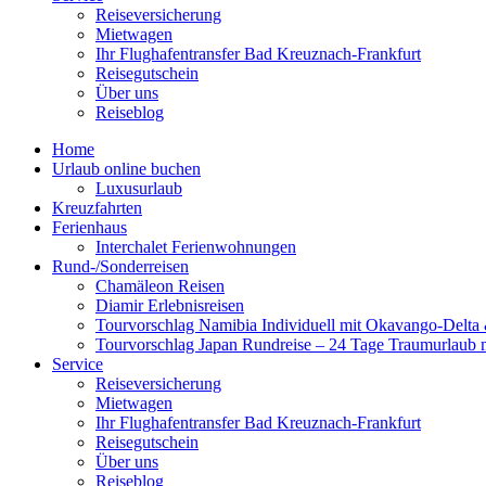
Reiseversicherung
Mietwagen
Ihr Flughafentransfer Bad Kreuznach-Frankfurt
Reisegutschein
Über uns
Reiseblog
Home
Urlaub online buchen
Luxusurlaub
Kreuzfahrten
Ferienhaus
Interchalet Ferienwohnungen
Rund-/Sonderreisen
Chamäleon Reisen
Diamir Erlebnisreisen
Tourvorschlag Namibia Individuell mit Okavango-Delta &
Tourvorschlag Japan Rundreise – 24 Tage Traumurlaub 
Service
Reiseversicherung
Mietwagen
Ihr Flughafentransfer Bad Kreuznach-Frankfurt
Reisegutschein
Über uns
Reiseblog