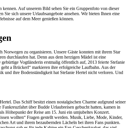
gen
ach Norwegen zu organisieren. Unsere Gäste konnten mit ihrem Star
en durchlaufen hat. Denn aus dem herzigen Mädel ist eine
 gebürtige Vogtländerin erstmalig öffentlich auf, 2013 feierte Stefanie
 geht a Brückerl“ markieren ihre erfolgreiche Laufbahn. Aus der
k und ihre Bodenständigkeit hat Stefanie Hertel nicht verloren. Und
ertel. Das Schiff besitzt einen nostalgischen Charme aufgrund seiner
ie Fankreuzfahrt über Budde Urlaubreisen gebucht hatten, kamen in
als Höhepunkt der Reise am 15. Juni ein umjubeltes Konzert.
issen wollten“ Fragen gestellt werden. Musik, Liebe, Mode, Kinder,
ischen Art und ihrem bezaubernden Lächeln bei ihren Fans punkten.
aschung gab es für jede Kabine ein Fan-Geschenkpaket, das viel