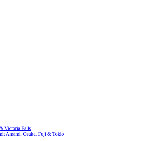
 Victoria Falls
mit Amami, Osaka, Fuji & Tokio