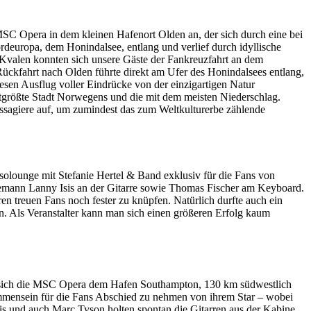
SC Opera in dem kleinen Hafenort Olden an, der sich durch eine bei
rdeuropa, dem Honindalsee, entlang und verlief durch idyllische
 Kvalen konnten sich unsere Gäste der Fankreuzfahrt an dem
ückfahrt nach Olden führte direkt am Ufer des Honindalsees entlang,
esen Ausflug voller Eindrücke von der einzigartigen Natur
größte Stadt Norwegens und die mit dem meisten Niederschlag.
assagiere auf, um zumindest das zum Weltkulturerbe zählende
solounge mit Stefanie Hertel & Band exklusiv für die Fans von
hemann Lanny Isis an der Gitarre sowie Thomas Fischer am Keyboard.
en treuen Fans noch fester zu knüpfen. Natürlich durfte auch ein
rn. Als Veranstalter kann man sich einen größeren Erfolg kaum
rte sich die MSC Opera dem Hafen Southampton, 130 km südwestlich
mmensein für die Fans Abschied zu nehmen von ihrem Star – wobei
is und auch Marc Tyson holten spontan die Gitarren aus der Kabine