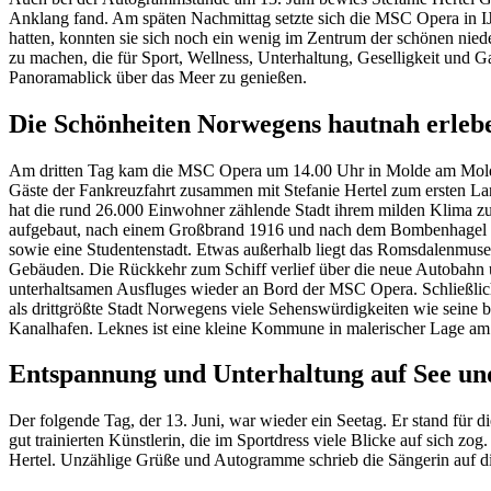
Anklang fand. Am späten Nachmittag setzte sich die MSC Opera in I
hatten, konnten sie sich noch ein wenig im Zentrum der schönen niede
zu machen, die für Sport, Wellness, Unterhaltung, Geselligkeit und
Panoramablick über das Meer zu genießen.
Die Schönheiten Norwegens hautnah erleb
Am dritten Tag kam die MSC Opera um 14.00 Uhr in Molde am Moldef
Gäste der Fankreuzfahrt zusammen mit Stefanie Hertel zum ersten L
hat die rund 26.000 Einwohner zählende Stadt ihrem milden Klima z
aufgebaut, nach einem Großbrand 1916 und nach dem Bombenhagel wä
sowie eine Studentenstadt. Etwas außerhalb liegt das Romsdalenmuse
Gebäuden. Die Rückkehr zum Schiff verlief über die neue Autobahn u
unterhaltsamen Ausfluges wieder an Bord der MSC Opera. Schließlich
als drittgrößte Stadt Norwegens viele Sehenswürdigkeiten wie seine 
Kanalhafen. Leknes ist eine kleine Kommune in malerischer Lage am 
Entspannung und Unterhaltung auf See un
Der folgende Tag, der 13. Juni, war wieder ein Seetag. Er stand für 
gut trainierten Künstlerin, die im Sportdress viele Blicke auf sich 
Hertel. Unzählige Grüße und Autogramme schrieb die Sängerin auf die 