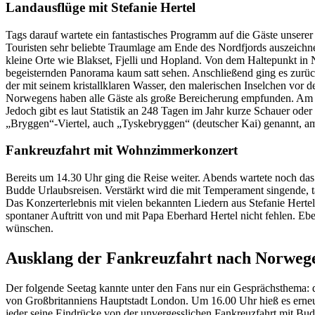
Landausflüge mit Stefanie Hertel
Tags darauf wartete ein fantastisches Programm auf die Gäste unser
Touristen sehr beliebte Traumlage am Ende des Nordfjords auszeichne
kleine Orte wie Blakset, Fjelli und Hopland. Von dem Haltepunkt in 
begeisternden Panorama kaum satt sehen. Anschließend ging es zurück
der mit seinem kristallklaren Wasser, den malerischen Inselchen vor 
Norwegens haben alle Gäste als große Bereicherung empfunden. Am 1
Jedoch gibt es laut Statistik an 248 Tagen im Jahr kurze Schauer od
„Bryggen“-Viertel, auch „Tyskebryggen“ (deutscher Kai) genannt, a
Fankreuzfahrt mit Wohnzimmerkonzert
Bereits um 14.30 Uhr ging die Reise weiter. Abends wartete noch das
Budde Urlaubsreisen. Verstärkt wird die mit Temperament singende,
Das Konzerterlebnis mit vielen bekannten Liedern aus Stefanie Hertel
spontaner Auftritt von und mit Papa Eberhard Hertel nicht fehlen. Eb
wünschen.
Ausklang der Fankreuzfahrt nach Norweg
Der folgende Seetag kannte unter den Fans nur ein Gesprächsthema: 
von Großbritanniens Hauptstadt London. Um 16.00 Uhr hieß es erneu
jeder seine Eindrücke von der unvergesslichen Fankreuzfahrt mit Bud