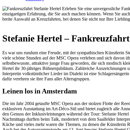
Stefanie Hertel – Fankreuzfahr
Es war uns rundum eine Freude, mit der sympathischen Künstlerin Ste
viele schöne Stunden auf der MSC Opera verleben und sich davon übe
selbstbewusste, attraktive junge Frau geworden, die sich modisch kleide
Hertel ihr 30-jähriges Bühnenjubiläum. Zahlreiche Auszeichnungen und
Interpretin volkstümlicher Lieder im Dialekt ist eine Schlagersänger
dafür verehren sie ihre Fans aller Altersgruppen.
Leinen los in Amsterdam
Die im Jahr 2004 getaufte MSC Opera aus der stolzen Flotte der Reed
exklusiven Ausstattung im Art-Déco-Stil und bietet zugleich alle An
den Genuss der Inklusivleistungen während der Tour: Stefanie Hertel
Nachmittags durften beim Talk, moderiert von dem Saalfelder Interp
Küche und vieles mehr waren die Themen, zu denen die Künstlerin Red
Auch bei der Autogrammstunde am 13. Juni bewies Stefanie Hertel Ge