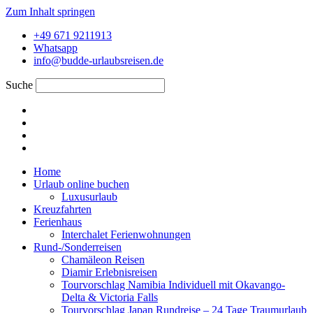
Zum Inhalt springen
+49 671 9211913
Whatsapp
info@budde-urlaubsreisen.de
Suche
Home
Urlaub online buchen
Luxusurlaub
Kreuzfahrten
Ferienhaus
Interchalet Ferienwohnungen
Rund-/Sonderreisen
Chamäleon Reisen
Diamir Erlebnisreisen
Tourvorschlag Namibia Individuell mit Okavango-
Delta & Victoria Falls
Tourvorschlag Japan Rundreise – 24 Tage Traumurlaub