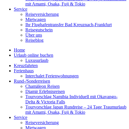
mit Amami, Osaka, Fuji & Tokio
Service
Reiseversicherung
Mietwagen
Ihr Flughafentransfer Bad Kreuznach-Frankfurt
Reisegutschein
Über uns
Reiseblog
Home
Urlaub online buchen
Luxusurlaub
Kreuzfahrten
Ferienhaus
Interchalet Ferienwohnungen
Rund-/Sonderreisen
Chamäleon Reisen
Diamir Erlebnisreisen
Tourvorschlag Namibia Individuell mit Okavango-
Delta & Victoria Falls
Tourvorschlag Japan Rundreise – 24 Tage Traumurlaub
mit Amami, Osaka, Fuji & Tokio
Service
Reiseversicherung
Mietwagen