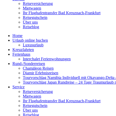
Reiseversicherung
Mietwagen
Ihr Flughafentransfer Bad Kreuznach-Frankfurt
Reisegutschein
Über uns
Reiseblog
Home
Urlaub online buchen
Luxusurlaub
Kreuzfahrten
Ferienhaus
Interchalet Ferienwohnungen
Rund-/Sonderreisen
Chamäleon Reisen
Diamir Erlebnisreisen
Tourvorschlag Namibia Individuell mit Okavango-Delta &
Tourvorschlag Japan Rundreise – 24 Tage Traumurlaub 
Service
Reiseversicherung
Mietwagen
Ihr Flughafentransfer Bad Kreuznach-Frankfurt
Reisegutschein
Über uns
Reiseblog