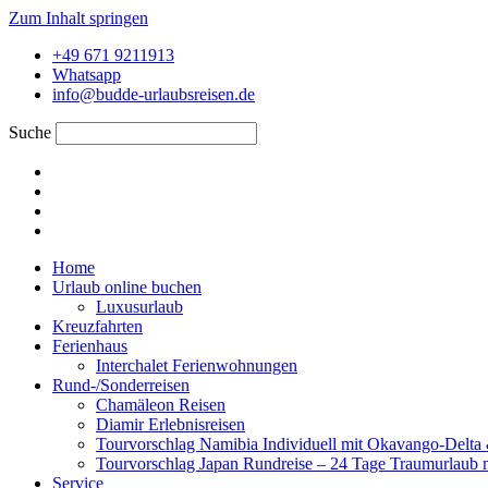
Zum Inhalt springen
+49 671 9211913
Whatsapp
info@budde-urlaubsreisen.de
Suche
Home
Urlaub online buchen
Luxusurlaub
Kreuzfahrten
Ferienhaus
Interchalet Ferienwohnungen
Rund-/Sonderreisen
Chamäleon Reisen
Diamir Erlebnisreisen
Tourvorschlag Namibia Individuell mit Okavango-Delta &
Tourvorschlag Japan Rundreise – 24 Tage Traumurlaub 
Service