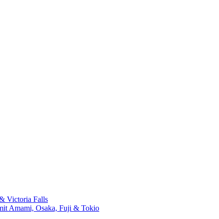
 Victoria Falls
mit Amami, Osaka, Fuji & Tokio