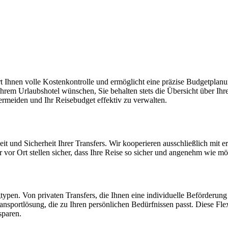
rt Ihnen volle Kostenkontrolle und ermöglicht eine präzise Budgetplan
em Urlaubshotel wünschen, Sie behalten stets die Übersicht über Ihre
ermeiden und Ihr Reisebudget effektiv zu verwalten.
it und Sicherheit Ihrer Transfers. Wir kooperieren ausschließlich mit e
or Ort stellen sicher, dass Ihre Reise so sicher und angenehm wie mög
typen. Von privaten Transfers, die Ihnen eine individuelle Beförderung g
ansportlösung, die zu Ihren persönlichen Bedürfnissen passt. Diese Flex
sparen.