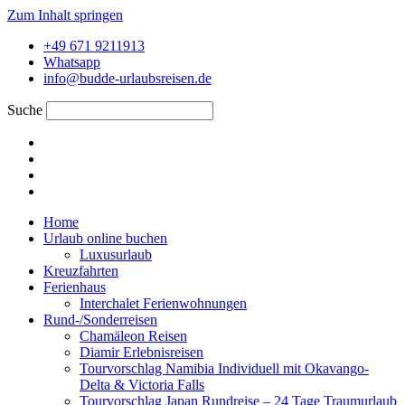
Zum Inhalt springen
+49 671 9211913
Whatsapp
info@budde-urlaubsreisen.de
Suche
Home
Urlaub online buchen
Luxusurlaub
Kreuzfahrten
Ferienhaus
Interchalet Ferienwohnungen
Rund-/Sonderreisen
Chamäleon Reisen
Diamir Erlebnisreisen
Tourvorschlag Namibia Individuell mit Okavango-
Delta & Victoria Falls
Tourvorschlag Japan Rundreise – 24 Tage Traumurlaub