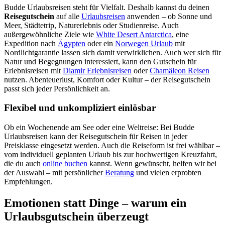
Budde Urlaubsreisen steht für Vielfalt. Deshalb kannst du deinen
Reisegutschein
auf alle
Urlaubsreisen
anwenden – ob Sonne und
Meer, Städtetrip, Naturerlebnis oder Studienreise. Auch
außergewöhnliche Ziele wie
White Desert Antarctica
, eine
Expedition nach
Ägypten
oder ein
Norwegen Urlaub
mit
Nordlichtgarantie lassen sich damit verwirklichen. Auch wer sich für
Natur und Begegnungen interessiert, kann den Gutschein für
Erlebnisreisen mit
Diamir Erlebnisreisen
oder
Chamäleon Reisen
nutzen. Abenteuerlust, Komfort oder Kultur – der Reisegutschein
passt sich jeder Persönlichkeit an.
Flexibel und unkompliziert einlösbar
Ob ein Wochenende am See oder eine Weltreise: Bei Budde
Urlaubsreisen kann der Reisegutschein für Reisen in jeder
Preisklasse eingesetzt werden. Auch die Reiseform ist frei wählbar –
vom individuell geplanten Urlaub bis zur hochwertigen Kreuzfahrt,
die du auch
online buchen
kannst. Wenn gewünscht, helfen wir bei
der Auswahl – mit persönlicher
Beratung
und vielen erprobten
Empfehlungen.
Emotionen statt Dinge – warum ein
Urlaubsgutschein überzeugt