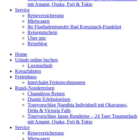
mit Amami, Osaka, Fuji & Tokio
Service
Reiseversicherung
Mietwagen
Ihr Flughafentransfer Bad Kreuznach-Frankfurt
Reisegutschein
Über uns
Reiseblog
Home
Urlaub online buchen
Luxusurlaub
Kreuzfahrten
Ferienhaus
Interchalet Ferienwohnungen
Rund-/Sonderreisen
Chamäleon Reisen
Diamir Erlebnisreisen
Tourvorschlag Namibia Individuell mit Okavango-
Delta & Victoria Falls
Tourvorschlag Japan Rundreise – 24 Tage Traumurlaub
mit Amami, Osaka, Fuji & Tokio
Service
Reiseversicherung
Mietwagen