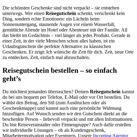
Die schönsten Geschenke sind nicht verpackt – sie entstehen
unterwegs. Wer einen
Reisegutschein
schenkt, verschenkt kein
Ding, sondern echte Emotionen: ein Lächeln beim
Sonnenuntergang, staunende Augen vor einem Wasserfall,
gemütliche Abende im Hotel oder Abenteuer mit der Familie. All
das bleibt im Gedächtnis – viel länger als jedes Produkt. Gerade in
einer Zeit, in der viele Menschen schon alles haben, ist ein
Urlaubsgutschein die perfekte Alternative zu klassischen
Geschenken. Er zeigt: Ich wünsche dir Zeit für dich. Zeit, neue Orte
zu entdecken. Zeit, einfach mal abzuschalten.
Reisegutschein bestellen – so einfach
geht’s
Du möchtest jemanden überraschen? Deinen
Reisegutschein
kannst
du bei uns bequem per Telefon, E-Mail oder vor Ort bestellen. Du
wählst den Betrag, den Stil (zum Ausdrucken oder als
Geschenkmappe) und kannst auch eine persönliche Widmung
hinzufügen. Auf Wunsch senden wir den Gutschein direkt an die
beschenkte Person – liebevoll verpackt und mit allen Informationen.
Du bist Reiseveranstalter oder Firmengruppe? Auch dafür erstellen
wir individuelle Lösungen – ob als Kundengeschenk,
Mitarbeitermotivation oder Eventpreis. Unsere
Incoming Agentur