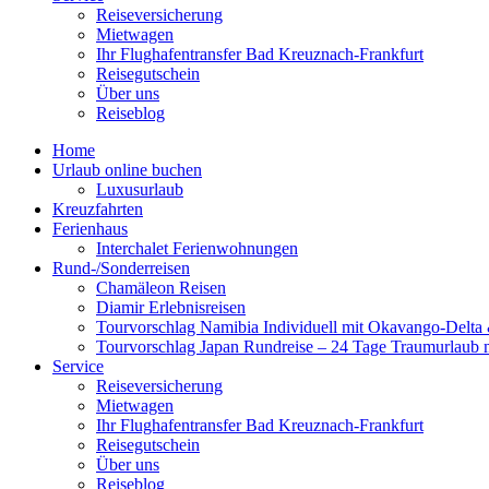
Reiseversicherung
Mietwagen
Ihr Flughafentransfer Bad Kreuznach-Frankfurt
Reisegutschein
Über uns
Reiseblog
Home
Urlaub online buchen
Luxusurlaub
Kreuzfahrten
Ferienhaus
Interchalet Ferienwohnungen
Rund-/Sonderreisen
Chamäleon Reisen
Diamir Erlebnisreisen
Tourvorschlag Namibia Individuell mit Okavango-Delta &
Tourvorschlag Japan Rundreise – 24 Tage Traumurlaub 
Service
Reiseversicherung
Mietwagen
Ihr Flughafentransfer Bad Kreuznach-Frankfurt
Reisegutschein
Über uns
Reiseblog