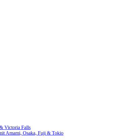
 Victoria Falls
mit Amami, Osaka, Fuji & Tokio