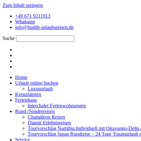
Zum Inhalt springen
+49 671 9211913
Whatsapp
info@budde-urlaubsreisen.de
Suche
Home
Urlaub online buchen
Luxusurlaub
Kreuzfahrten
Ferienhaus
Interchalet Ferienwohnungen
Rund-/Sonderreisen
Chamäleon Reisen
Diamir Erlebnisreisen
Tourvorschlag Namibia Individuell mit Okavango-Delta &
Tourvorschlag Japan Rundreise – 24 Tage Traumurlaub 
Service