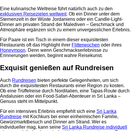
Eine kulinarische Weltreise führt natürlich auch zu den
exklusiven Reisezielen weltweit
. Ob ein Dinner unter dem
Sternenzelt in der Wüste Jordaniens oder ein Candle-Light-
Dinner am privaten Strand der Malediven – Geschmack und
Atmosphäre ergänzen sich zu einem unvergesslichen Erlebnis.
Für Paare ist ein Tisch in einem dieser exquisitesten
Restaurants oft das Highlight ihrer
Flitterwochen
oder ihres
Honeymoon
. Denn wenn Geschmackserlebnisse zu
Erinnerungen werden, beginnt wahre Reisekunst.
Exquisit genießen auf Rundreisen
Auch
Rundreisen
bieten perfekte Gelegenheiten, um sich
durch die exquisitesten Restaurants einer Region zu kosten.
Ob eine Trüffelreise durch Norditalien, eine Tapas-Route durch
Andalusien oder ein Food-Safari-Abenteuer in Sri Lanka –
Genuss steht im Mittelpunkt.
Für ein intensives Erlebnis empfiehlt sich eine
Sri Lanka
Rundreise
mit Kochkurs bei einer einheimischen Familie,
Gewürzmarktbesuch und Dinner am Strand. Wer es
individueller mag, kann seine
Sri Lanka Rundreise individuell