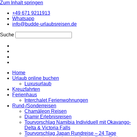
Zum Inhalt springen
+49 671 9211913
Whatsapp
info@budde-urlaubsreisen.de
Suche
Home
Urlaub online buchen
Luxusurlaub
Kreuzfahrten
Ferienhaus
Interchalet Ferienwohnungen
Rund-/Sonderreisen
Chamäleon Reisen
Diamir Erlebnisreisen
Tourvorschlag Namibia Individuell mit Okavango-
Delta & Victoria Falls
Tourvorschlag Japan Rundreise – 24 Tage