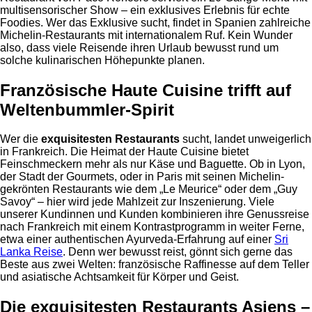
multisensorischer Show – ein exklusives Erlebnis für echte
Foodies. Wer das Exklusive sucht, findet in Spanien zahlreiche
Michelin-Restaurants mit internationalem Ruf. Kein Wunder
also, dass viele Reisende ihren Urlaub bewusst rund um
solche kulinarischen Höhepunkte planen.
Französische Haute Cuisine trifft auf
Weltenbummler-Spirit
Wer die
exquisitesten Restaurants
sucht, landet unweigerlich
in Frankreich. Die Heimat der Haute Cuisine bietet
Feinschmeckern mehr als nur Käse und Baguette. Ob in Lyon,
der Stadt der Gourmets, oder in Paris mit seinen Michelin-
gekrönten Restaurants wie dem „Le Meurice“ oder dem „Guy
Savoy“ – hier wird jede Mahlzeit zur Inszenierung. Viele
unserer Kundinnen und Kunden kombinieren ihre Genussreise
nach Frankreich mit einem Kontrastprogramm in weiter Ferne,
etwa einer authentischen Ayurveda-Erfahrung auf einer
Sri
Lanka Reise
. Denn wer bewusst reist, gönnt sich gerne das
Beste aus zwei Welten: französische Raffinesse auf dem Teller
und asiatische Achtsamkeit für Körper und Geist.
Die exquisitesten Restaurants Asiens –