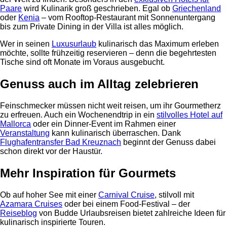
Paare
wird Kulinarik groß geschrieben. Egal ob
Griechenland
oder
Kenia
– vom Rooftop-Restaurant mit Sonnenuntergang
bis zum Private Dining in der Villa ist alles möglich.
Wer in seinen
Luxusurlaub
kulinarisch das Maximum erleben
möchte, sollte frühzeitig reservieren – denn die begehrtesten
Tische sind oft Monate im Voraus ausgebucht.
Genuss auch im Alltag zelebrieren
Feinschmecker müssen nicht weit reisen, um ihr Gourmetherz
zu erfreuen. Auch ein Wochenendtrip in ein
stilvolles Hotel auf
Mallorca
oder ein Dinner-Event im Rahmen einer
Veranstaltung
kann kulinarisch überraschen. Dank
Flughafentransfer Bad Kreuznach
beginnt der Genuss dabei
schon direkt vor der Haustür.
Mehr Inspiration für Gourmets
Ob auf hoher See mit einer
Carnival Cruise
, stilvoll mit
Azamara Cruises
oder bei einem Food-Festival – der
Reiseblog
von Budde Urlaubsreisen bietet zahlreiche Ideen für
kulinarisch inspirierte Touren.