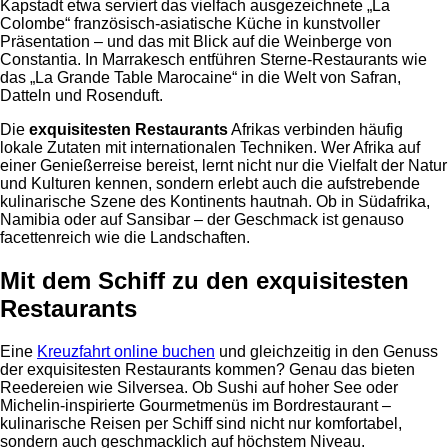
Kapstadt etwa serviert das vielfach ausgezeichnete „La
Colombe“ französisch-asiatische Küche in kunstvoller
Präsentation – und das mit Blick auf die Weinberge von
Constantia. In Marrakesch entführen Sterne-Restaurants wie
das „La Grande Table Marocaine“ in die Welt von Safran,
Datteln und Rosenduft.
Die
exquisitesten Restaurants
Afrikas verbinden häufig
lokale Zutaten mit internationalen Techniken. Wer Afrika auf
einer Genießerreise bereist, lernt nicht nur die Vielfalt der Natur
und Kulturen kennen, sondern erlebt auch die aufstrebende
kulinarische Szene des Kontinents hautnah. Ob in Südafrika,
Namibia oder auf Sansibar – der Geschmack ist genauso
facettenreich wie die Landschaften.
Mit dem Schiff zu den exquisitesten
Restaurants
Eine
Kreuzfahrt online buchen
und gleichzeitig in den Genuss
der exquisitesten Restaurants kommen? Genau das bieten
Reedereien wie Silversea. Ob Sushi auf hoher See oder
Michelin-inspirierte Gourmetmenüs im Bordrestaurant –
kulinarische Reisen per Schiff sind nicht nur komfortabel,
sondern auch geschmacklich auf höchstem Niveau.