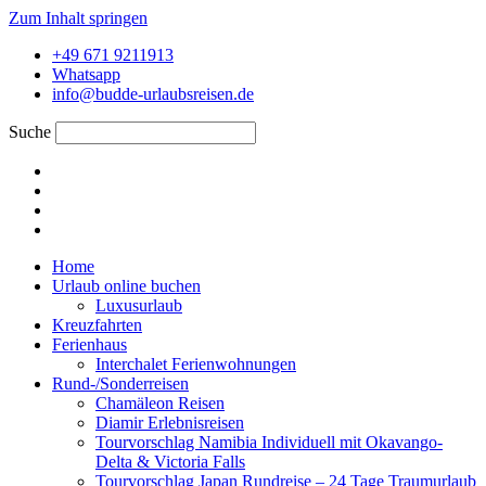
Zum Inhalt springen
+49 671 9211913
Whatsapp
info@budde-urlaubsreisen.de
Suche
Home
Urlaub online buchen
Luxusurlaub
Kreuzfahrten
Ferienhaus
Interchalet Ferienwohnungen
Rund-/Sonderreisen
Chamäleon Reisen
Diamir Erlebnisreisen
Tourvorschlag Namibia Individuell mit Okavango-
Delta & Victoria Falls
Tourvorschlag Japan Rundreise – 24 Tage Traumurlaub