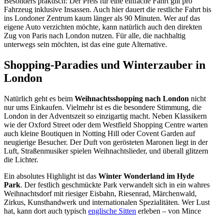
Besonders praktisch: Der Preis für eine einfache Fahrt gilt pro
Fahrzeug inklusive Insassen. Auch hier dauert die restliche Fahrt bis
ins Londoner Zentrum kaum länger als 90 Minuten. Wer auf das
eigene Auto verzichten möchte, kann natürlich auch den direkten
Zug von Paris nach London nutzen. Für alle, die nachhaltig
unterwegs sein möchten, ist das eine gute Alternative.
Shopping-Paradies und Winterzauber in
London
Natürlich geht es beim
Weihnachtsshopping nach London
nicht
nur ums Einkaufen. Vielmehr ist es die besondere Stimmung, die
London in der Adventszeit so einzigartig macht. Neben Klassikern
wie der Oxford Street oder dem Westfield Shopping Centre warten
auch kleine Boutiquen in Notting Hill oder Covent Garden auf
neugierige Besucher. Der Duft von gerösteten Maronen liegt in der
Luft, Straßenmusiker spielen Weihnachtslieder, und überall glitzern
die Lichter.
Ein absolutes Highlight ist das
Winter Wonderland im Hyde
Park
. Der festlich geschmückte Park verwandelt sich in ein wahres
Weihnachtsdorf mit riesiger Eisbahn, Riesenrad, Märchenwald,
Zirkus, Kunsthandwerk und internationalen Spezialitäten. Wer Lust
hat, kann dort auch typisch
englische Sitten
erleben – von Mince