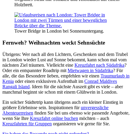
Holzbrett.
Tower Bridge in London bei Sonnenuntergang.
Fernweh? Weihnachten weckt Sehnsüchte
Übrigens: Wer nach all den Lichtern, Geschenken und dem Trubel
in London wieder Lust auf Sonne bekommt, kann schon mal vom
nächsten Ziel träumen. Vielleicht eine
Kreuzfahrt nach Südafrika
?
Oder ein entspannter Roadtrip mit
Mietwagen in Südafrika
? Für
alle, die das Besondere lieben, empfehlen wir einen
Traumurlaub in
Kenia
oder einen exklusiven Aufenthalt im
Conrad Maldives
Rangali Island
. Ideen für die nächste Auszeit gibt es viele – aber
manchmal beginnt sie schon mit einem Glühwein in London.
Ein solcher Städtetrip kann übrigens auch ein kleiner Einstieg in
größere Erlebnisse sein. Inspirationen für
unvergessliche
Abenteuerreisen
finden Sie bei uns ebenso wie passende Angebote,
wenn Sie Ihre
Kreuzfahrt online buchen
möchten – auch
Kreuzfahrten für Gruppen
organisieren wir gerne für Sie.
Sie haben das Passende noch nicht gefunden?