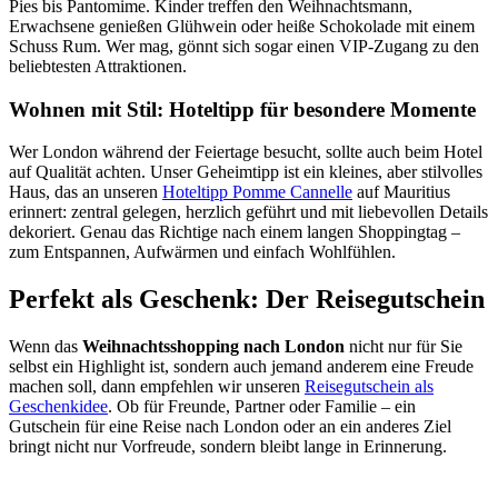
Pies bis Pantomime. Kinder treffen den Weihnachtsmann,
Erwachsene genießen Glühwein oder heiße Schokolade mit einem
Schuss Rum. Wer mag, gönnt sich sogar einen VIP-Zugang zu den
beliebtesten Attraktionen.
Wohnen mit Stil: Hoteltipp für besondere Momente
Wer London während der Feiertage besucht, sollte auch beim Hotel
auf Qualität achten. Unser Geheimtipp ist ein kleines, aber stilvolles
Haus, das an unseren
Hoteltipp Pomme Cannelle
auf Mauritius
erinnert: zentral gelegen, herzlich geführt und mit liebevollen Details
dekoriert. Genau das Richtige nach einem langen Shoppingtag –
zum Entspannen, Aufwärmen und einfach Wohlfühlen.
Perfekt als Geschenk: Der Reisegutschein
Wenn das
Weihnachtsshopping nach London
nicht nur für Sie
selbst ein Highlight ist, sondern auch jemand anderem eine Freude
machen soll, dann empfehlen wir unseren
Reisegutschein als
Geschenkidee
. Ob für Freunde, Partner oder Familie – ein
Gutschein für eine Reise nach London oder an ein anderes Ziel
bringt nicht nur Vorfreude, sondern bleibt lange in Erinnerung.