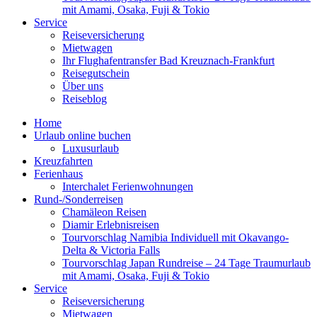
mit Amami, Osaka, Fuji & Tokio
Service
Reiseversicherung
Mietwagen
Ihr Flughafentransfer Bad Kreuznach-Frankfurt
Reisegutschein
Über uns
Reiseblog
Home
Urlaub online buchen
Luxusurlaub
Kreuzfahrten
Ferienhaus
Interchalet Ferienwohnungen
Rund-/Sonderreisen
Chamäleon Reisen
Diamir Erlebnisreisen
Tourvorschlag Namibia Individuell mit Okavango-
Delta & Victoria Falls
Tourvorschlag Japan Rundreise – 24 Tage Traumurlaub
mit Amami, Osaka, Fuji & Tokio
Service
Reiseversicherung
Mietwagen